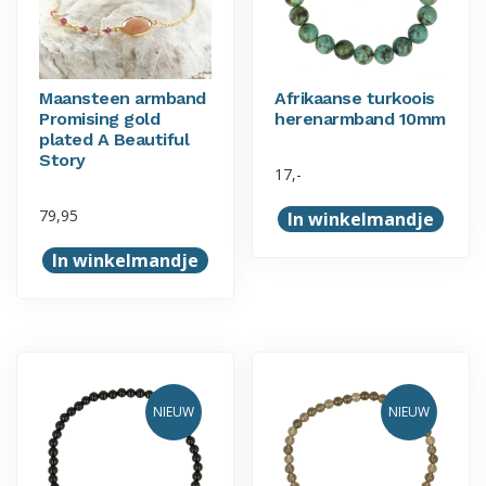
Maansteen armband
Afrikaanse turkoois
Promising gold
herenarmband 10mm
plated A Beautiful
Story
17,-
79,95
In winkelmandje
In winkelmandje
NIEUW
NIEUW