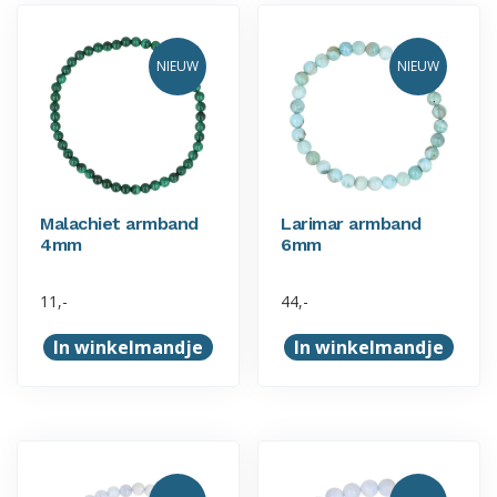
NIEUW
NIEUW
Malachiet armband
Larimar armband
4mm
6mm
11,-
44,-
In winkelmandje
In winkelmandje