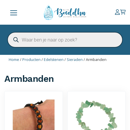
Ga
naar
Menu
de
inhoud
Producten
zoeken
Home
/
Producten
/
Edelstenen
/
Sieraden
/
Armbanden
Armbanden