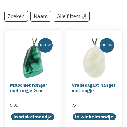
Zoeken
Naam
Alle filters
NIEUW
NIEUW
Malachiet hanger
Vredesagaat hanger
met oogje 2cm
met oogje
9,95
7,-
In winkelmandje
In winkelmandje