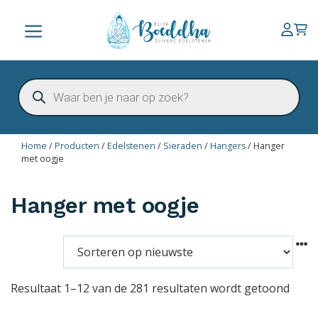
Ga
naar
Menu
de
inhoud
Producten
zoeken
Home
/
Producten
/
Edelstenen
/
Sieraden
/
Hangers
/
Hanger
met oogje
Hanger met oogje
Resultaat 1–12 van de 281 resultaten wordt getoond