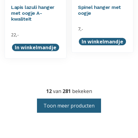
Lapis lazuli hanger
Spinel hanger met
met oogje A-
oogje
kwaliteit
7,-
22,-
In winkelmandje
In winkelmandje
12
van
281
bekeken
Toon meer producten