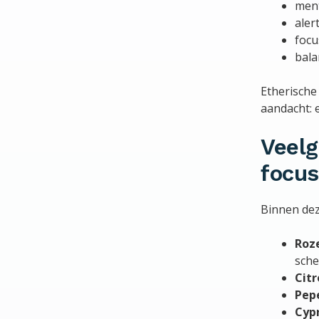
ment
aler
focu
bala
Etherische
aandacht: 
Veelg
focus
Binnen dez
Roz
sche
Cit
Pep
Cyp