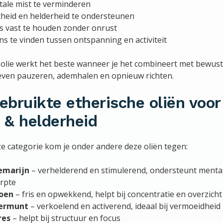
ale mist te verminderen
theid en helderheid te ondersteunen
s vast te houden zonder onrust
ns te vinden tussen ontspanning en activiteit
 olie werkt het beste wanneer je het combineert met bewus
even pauzeren, ademhalen en opnieuw richten.
ebruikte etherische oliën voor
 & helderheid
e categorie kom je onder andere deze oliën tegen:
emarijn
– verhelderend en stimulerend, ondersteunt menta
rpte
roen
– fris en opwekkend, helpt bij concentratie en overzicht
ermunt
– verkoelend en activerend, ideaal bij vermoeidheid
res
– helpt bij structuur en focus