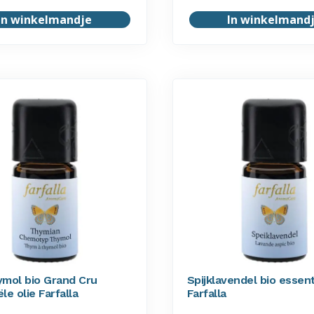
In winkelmandje
In winkelmand
ymol bio Grand Cru
Spijklavendel bio essent
le olie Farfalla
Farfalla