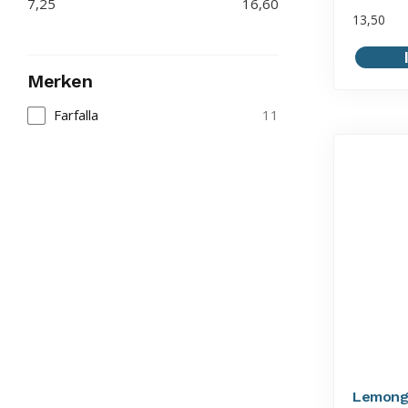
7,25
16,60
13,50
Merken
Farfalla
11
Lemongr