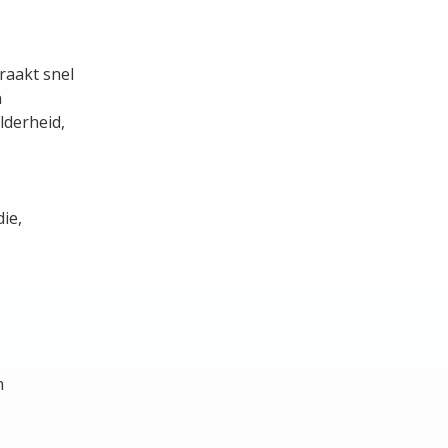
 raakt snel
n
lderheid,
ie,
n