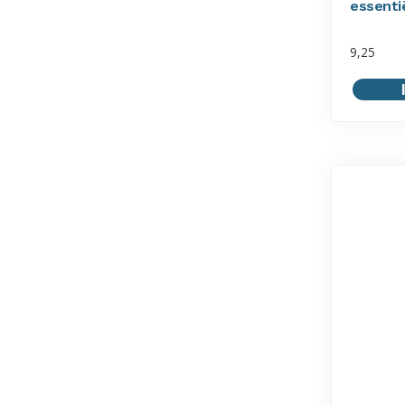
essentië
9,25