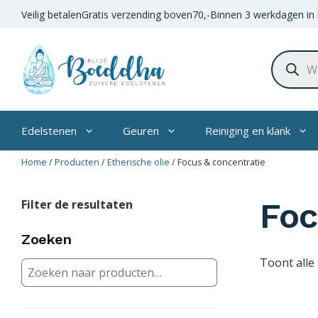
Ga
Veilig betalen
Gratis verzending boven
70,-
Binnen 3 werkdagen in 
naar
de
Product
inhoud
zoeken
Edelstenen
Geuren
Reiniging en klank
Home
/
Producten
/
Etherische olie
/
Focus & concentratie
Foc
Filter de resultaten
Zoeken
Toont alle