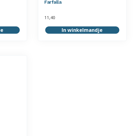
Farfalla
11,40
je
In winkelmandje