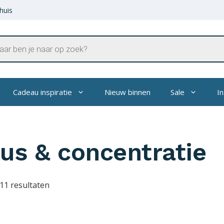
huis
en
Cadeau inspiratie
Nieuw binnen
Sale
In
us & concentratie
 11 resultaten