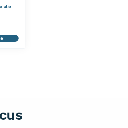
 olie
je
ocus