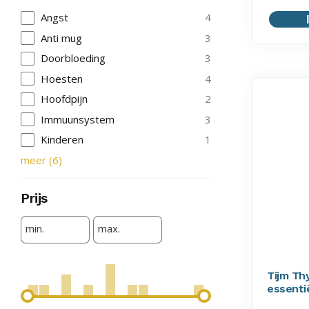
Angst
4
Anti mug
3
Doorbloeding
3
Hoesten
4
Hoofdpijn
2
Immuunsystem
3
Kinderen
1
meer
(
6
)
Prijs
min.
max.
Tijm Th
essentië