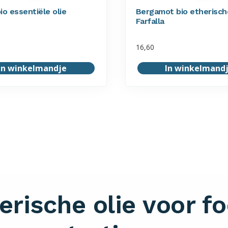
io essentiële olie
Bergamot bio etherische
Farfalla
16,60
In winkelmandje
In winkelmand
erische olie voor f