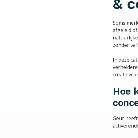
& c
Soms merk j
afgeleid of
natuurlijk
zonder te 
In deze ca
verheldere
creatieve 
Hoe k
conce
Geur heeft
activerend