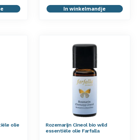
je
In winkelmandje
iële olie
Rozemarijn Cineol bio wild
essentiële olie Farfalla