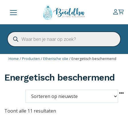
Ga
naar
Menu
de
inhoud
Producten
zoeken
Home
/
Producten
/
Etherische olie
/
Energetisch beschermend
Energetisch beschermend
Toont alle 11 resultaten