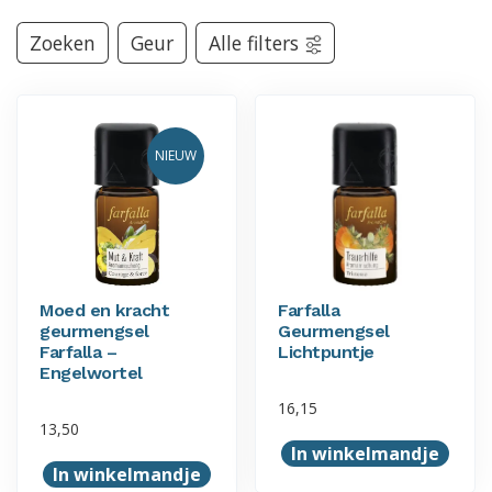
Zoeken
Geur
Alle filters
NIEUW
Moed en kracht
Farfalla
geurmengsel
Geurmengsel
Farfalla –
Lichtpuntje
Engelwortel
16,15
13,50
In winkelmandje
In winkelmandje