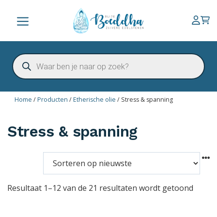
Ga
naar
Menu
de
inhoud
Producten
zoeken
Home
/
Producten
/
Etherische olie
/
Stress & spanning
Stress & spanning
Resultaat 1–12 van de 21 resultaten wordt getoond