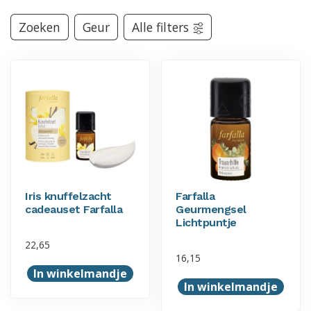
Zoeken
Geur
Alle filters
Iris knuffelzacht
Farfalla
cadeauset Farfalla
Geurmengsel
Lichtpuntje
22,65
16,15
In winkelmandje
In winkelmandje