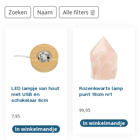
Zoeken
Naam
Alle filters
LED lampje van hout
Rozenkwarts lamp
met USB en
punt 18cm nr1
schakelaar 6cm
99,95
7,95
In winkelmandje
In winkelmandje