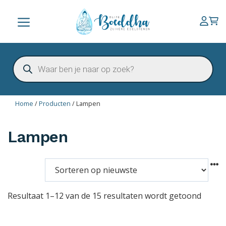
Ga
naar
Menu
de
inhoud
Producten
zoeken
Home
/
Producten
/
Lampen
Lampen
Resultaat 1–12 van de 15 resultaten wordt getoond