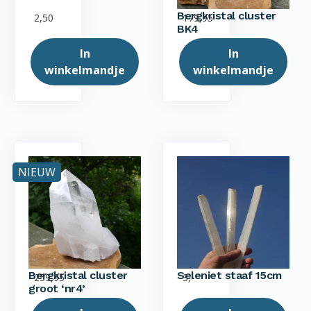
Bergkristal cluster
2,50
179,95
BK4
In
In
winkelmandje
winkelmandje
NIEUW
Bergkristal cluster
Seleniet staaf 15cm
259,95
3,-
groot ‘nr4’