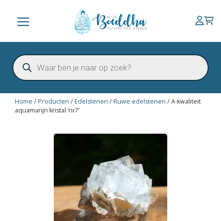
Ga
naar
Menu
de
inhoud
Producten
zoeken
Home
/
Producten
/
Edelstenen
/
Ruwe edelstenen
/
A-kwaliteit
aquamarijn kristal ‘nr7’