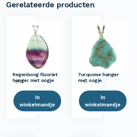
Gerelateerde producten
Regenboog fluoriet
Turquoise hanger
hanger met oogje
met oogje
9,95
11,-
In
In
winkelmandje
winkelmandje