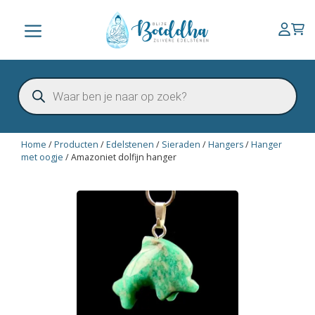
Ga
naar
Menu
de
inhoud
Producten
zoeken
Home
/
Producten
/
Edelstenen
/
Sieraden
/
Hangers
/
Hanger
met oogje
/
Amazoniet dolfijn hanger