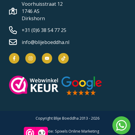
Voorhuisstraat 12
1746 AS
Dirkshorn
+31 (0)6 38 54 77 25
info@blijeboeddha.nl
Copyright Blije Boeddha 2013 - 2026
Realisatie:
Spixels Online Marketing
9,7