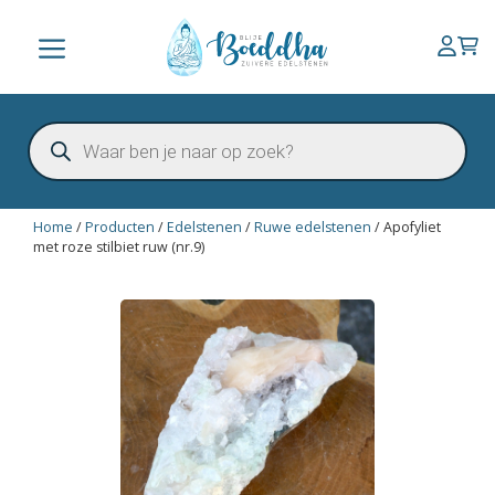
Ga
naar
Menu
de
inhoud
Producten
zoeken
Home
/
Producten
/
Edelstenen
/
Ruwe edelstenen
/
Apofyliet
met roze stilbiet ruw (nr.9)