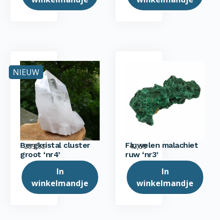
NIEUW
Bergkristal cluster
Fluwelen malachiet
259,95
42,50
groot ‘nr4’
ruw ‘nr3’
In
In
winkelmandje
winkelmandje