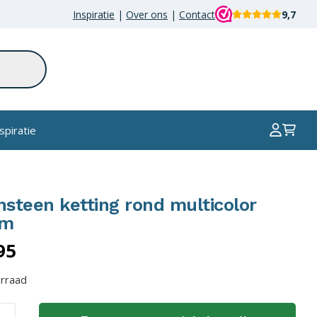
aantal
Inspiratie
|
Over ons
|
Contact
9,7
spiratie
nsteen ketting rond multicolor
cm
95
rraad