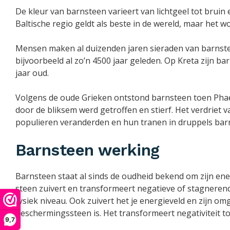
De kleur van barnsteen varieert van lichtgeel tot bruin 
Baltische regio geldt als beste in de wereld, maar het 
Mensen maken al duizenden jaren sieraden van barnst
bijvoorbeeld al zo’n 4500 jaar geleden. Op Kreta zijn b
jaar oud.
Volgens de oude Grieken ontstond barnsteen toen Phae
door de bliksem werd getroffen en stierf. Het verdriet v
populieren veranderden en hun tranen in druppels bar
Barnsteen werking
Barnsteen staat al sinds de oudheid bekend om zijn en
steen zuivert en transformeert negatieve of stagneren
fysiek niveau. Ook zuivert het je energieveld en zijn o
beschermingssteen is. Het transformeert negativiteit t
9,7