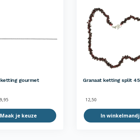
 ketting gourmet
Granaat ketting split 4
9,95
12,50
Maak je keuze
In winkelmandj
Dit
product