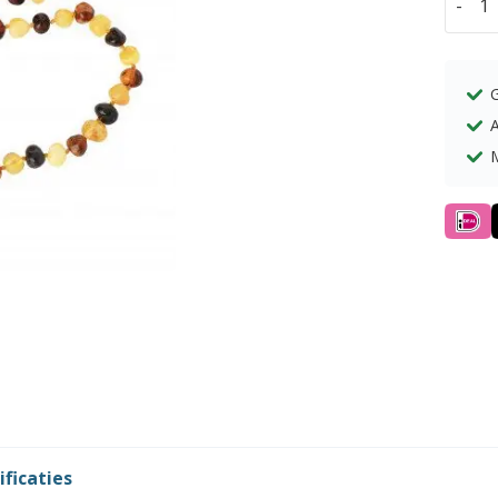
-
Barns
kettin
rond
multic
45cm
A
aantal
ificaties