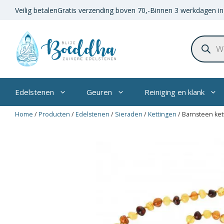
Ga
Veilig betalen
Gratis verzending boven
70,-
Binnen 3 werkdagen in
naar
de
Product
inhoud
zoeken
Edelstenen
Geuren
Reiniging en klank
Home
/
Producten
/
Edelstenen
/
Sieraden
/
Kettingen
/
Barnsteen ket