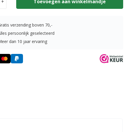
+
Toevoegen aan winkelmandje
teen
g
Gratis verzending boven
70,-
olor
lles persoonlijk geselecteerd
Meer dan 10 jaar ervaring