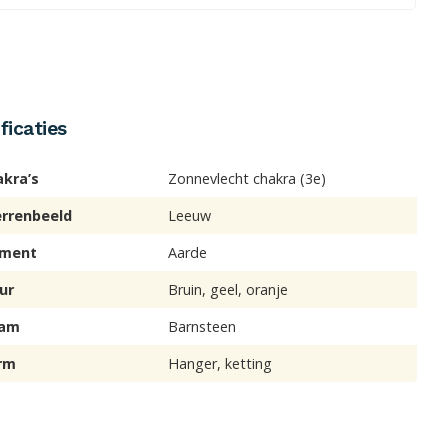
ficaties
akra’s
Zonnevlecht chakra (3e)
errenbeeld
Leeuw
ement
Aarde
ur
Bruin, geel, oranje
am
Barnsteen
rm
Hanger, ketting