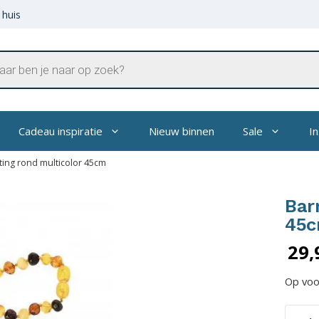
 huis
en
Cadeau inspiratie
Nieuw binnen
Sale
In
ting rond multicolor 45cm
Bar
45
29,
Op voo