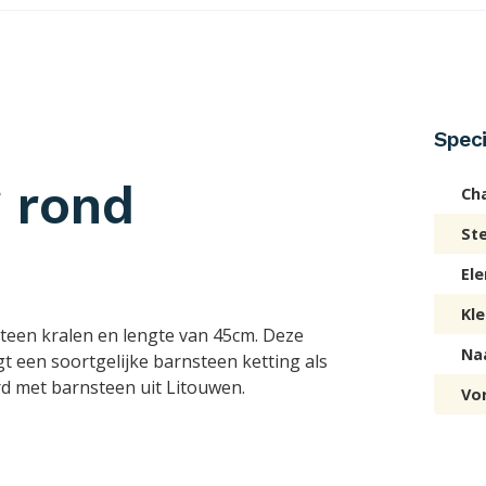
Speci
g rond
Ch
St
El
Kle
steen kralen en lengte van 45cm. Deze
Na
gt een soortgelijke barnsteen ketting als
rd met barnsteen uit Litouwen.
Vo