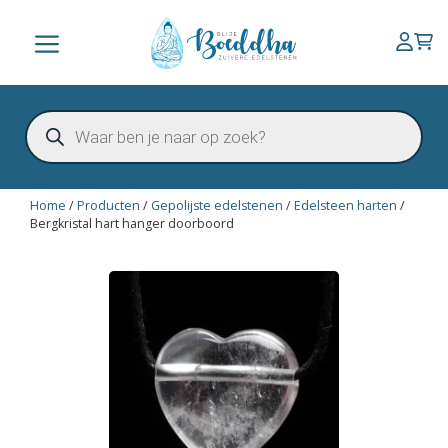
Ga
naar
Menu
de
inhoud
Producten
zoeken
Home
/
Producten
/
Gepolijste edelstenen
/
Edelsteen harten
/
Bergkristal hart hanger doorboord