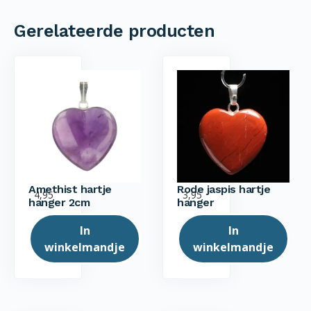
Gerelateerde producten
Amethist hartje
Rode jaspis hartje
4,95
3,95
hanger 2cm
hanger
In
In
winkelmandje
winkelmandje