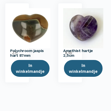
Polychroom jaspis
Amethist hartje
27,-
8,50
hart 87mm
2,5cm
In
In
winkelmandje
winkelmandje