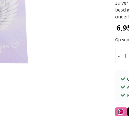
zuiver
besche
onderl
6,9
Op voo
-
Besch
fluorie
aantal
A