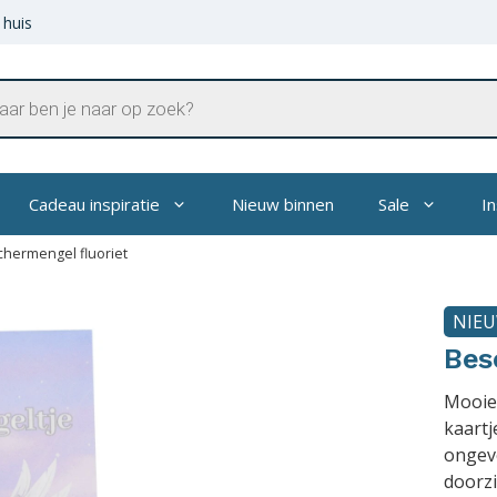
 huis
en
Cadeau inspiratie
Nieuw binnen
Sale
In
chermengel fluoriet
NIE
Bes
Mooie
kaartj
ongeve
doorzi