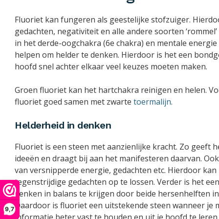
Fluoriet kan fungeren als geestelijke stofzuiger. Hier
gedachten, negativiteit en alle andere soorten ‘rommel
in het derde-oogchakra (6e chakra) en mentale energie i
helpen om helder te denken. Hierdoor is het een bond
hoofd snel achter elkaar veel keuzes moeten maken.
Groen fluoriet kan het hartchakra reinigen en helen. Vo
fluoriet goed samen met zwarte
toermalijn
.
Helderheid in denken
Fluoriet is een steen met aanzienlijke kracht. Zo geeft
ideeën en draagt bij aan het manifesteren daarvan. Ook
van versnipperde energie, gedachten etc. Hierdoor kan 
tegenstrijdige gedachten op te lossen. Verder is het 
denken in balans te krijgen door beide hersenhelften 
Daardoor is fluoriet een uitstekende steen wanneer je m
9,7
informatie beter vast te houden en uit je hoofd te leren.