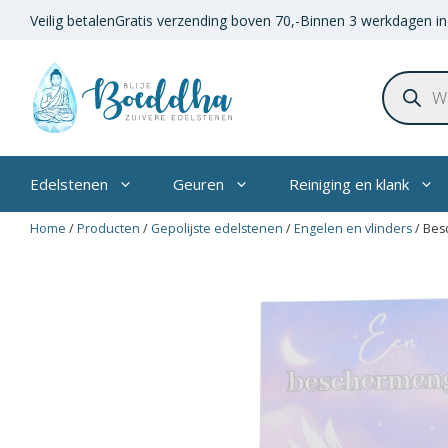
Ga
Veilig betalen
Gratis verzending boven
70,-
Binnen 3 werkdagen in
naar
de
Product
inhoud
zoeken
Edelstenen
Geuren
Reiniging en klank
Home
/
Producten
/
Gepolijste edelstenen
/
Engelen en vlinders
/
Bes