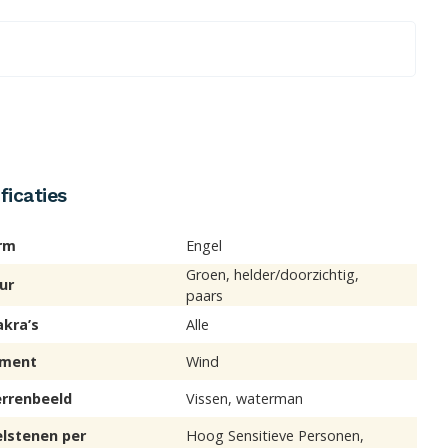
ficaties
rm
Engel
Groen, helder/doorzichtig,
ur
paars
akra’s
Alle
ement
Wind
errenbeeld
Vissen, waterman
elstenen per
Hoog Sensitieve Personen,