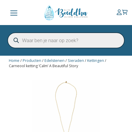
Ga
naar
Menu
de
inhoud
Producten
zoeken
Home
/
Producten
/
Edelstenen
/
Sieraden
/
Kettingen
/
Carneool ketting ‘Calm’ A Beautiful Story