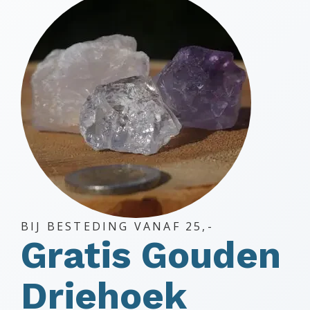
gekozen
worden
op
de
productpagina
BIJ BESTEDING VANAF 25,-
Gratis Gouden
Driehoek