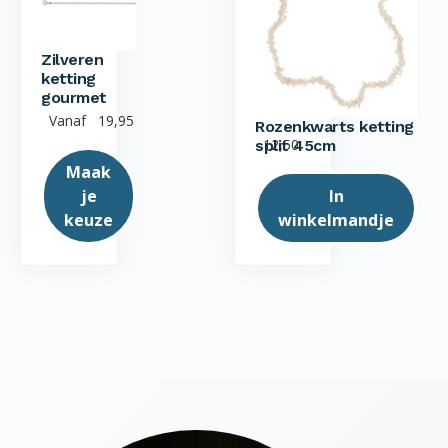
Zilveren
ketting
gourmet
Vanaf
19,95
Rozenkwarts ketting
12,50
split 45cm
Maak
je
In
keuze
winkelmandje
Dit
product
heeft
meerdere
variaties.
Deze
optie
kan