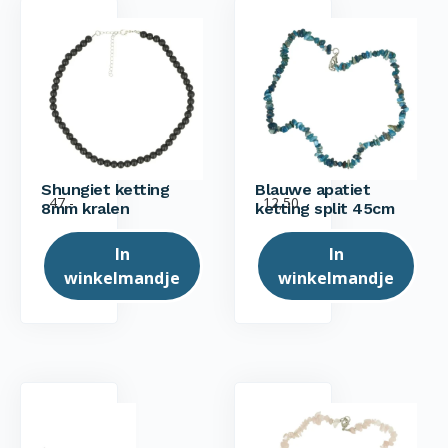
Shungiet ketting
Blauwe apatiet
47,-
12,50
8mm kralen
ketting split 45cm
In
In
winkelmandje
winkelmandje