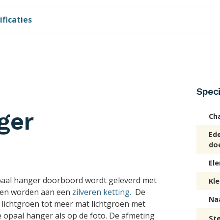
ificaties
Speci
ger
Ch
Ed
do
El
aal hanger doorboord wordt geleverd met
Kle
gen worden aan een
zilveren ketting.
De
Na
 lichtgroen tot meer mat lichtgroen met
e opaal hanger als op de foto. De afmeting
St