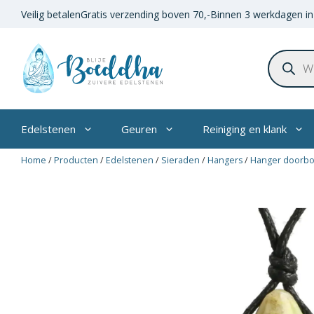
Ga
Veilig betalen
Gratis verzending boven
70,-
Binnen 3 werkdagen in
naar
de
Product
inhoud
zoeken
Edelstenen
Geuren
Reiniging en klank
Home
/
Producten
/
Edelstenen
/
Sieraden
/
Hangers
/
Hanger doorb