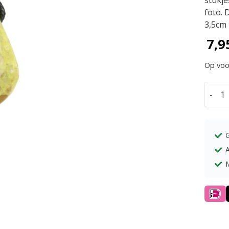
stukje
foto. 
3,5cm
7,9
Op voo
-
Groen
opaal
hange
doorb
aantal
A