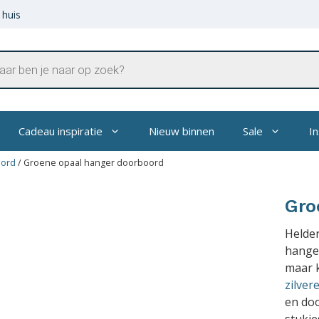
 huis
en
Cadeau inspiratie
Nieuw binnen
Sale
In
oord
/
Groene opaal hanger doorboord
Gro
Helde
hange
maar 
zilver
en doo