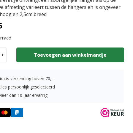
s erin. Je ontvangt een soortgelijke hanger als op de
De afmeting varieert tussen de hangers en is ongeveer
 hoog en 2,5cm breed.
5
rraad
+
Toevoegen aan winkelmandje
e
r
Gratis verzending boven
70,-
oord
lles persoonlijk geselecteerd
Meer dan 10 jaar ervaring