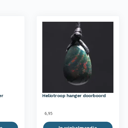
er
Heliotroop hanger doorboord
6,95
e
In winkelmandje