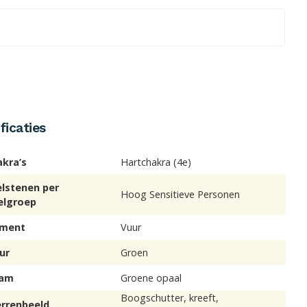
ficaties
akra’s
Hartchakra (4e)
elstenen per
Hoog Sensitieve Personen
elgroep
ement
Vuur
ur
Groen
am
Groene opaal
Boogschutter, kreeft,
errenbeeld