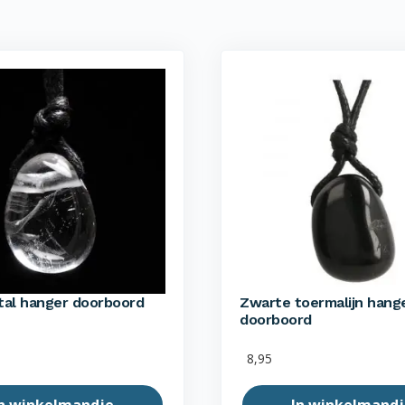
tal hanger doorboord
Zwarte toermalijn hang
doorboord
8,95
n winkelmandje
In winkelmandj