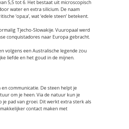
an 5,5 tot 6. Het bestaat uit microscopisch
 door water en extra silicium. De naam
itische ‘opa;a’, wat ‘edele steen’ betekent.
ormalig Tjecho-Slowakije. Vuuropaal werd
nse conquistadores naar Europa gebracht.
en volgens een Australische legende zou
ke liefde en het goud in de mijnen.
en communicatie. De steen helpt je
uur om je heen. Via de natuur kun je
je pad van groei. Dit werkt extra sterk als
e makkelijker contact maken met