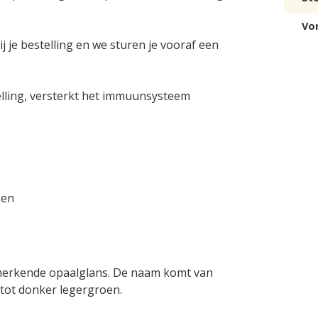
Vo
j je bestelling en we sturen je vooraf een
telling, versterkt het immuunsysteem
sen
merkende opaalglans. De naam komt van
 tot donker legergroen.