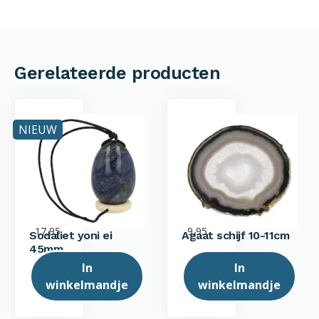
Gerelateerde producten
NIEUW
17,95
9,95
Sodaliet yoni ei
Agaat schijf 10-11cm
45mm
In
In
winkelmandje
winkelmandje