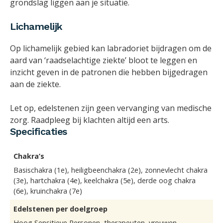
grondslag liggen aan je situatie.
Lichamelijk
Op lichamelijk gebied kan labradoriet bijdragen om de
aard van ‘raadselachtige ziekte’ bloot te leggen en
inzicht geven in de patronen die hebben bijgedragen
aan de ziekte.
Let op, edelstenen zijn geen vervanging van medische
zorg. Raadpleeg bij klachten altijd een arts.
Specificaties
Chakra’s
Basischakra (1e), heiligbeenchakra (2e), zonnevlecht chakra
(3e), hartchakra (4e), keelchakra (5e), derde oog chakra
(6e), kruinchakra (7e)
Edelstenen per doelgroep
Hoog Sensitieve Personen, therapeuten, vrouwen