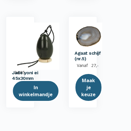
Agaat schijf
(nr.5)
Vanaf
27,-
34,95
Jade yoni ei
45x30mm
Maak
In
je
winkelmandje
keuze
Dit
product
heeft
meerdere