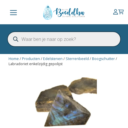
Ga
naar
Menu
de
inhoud
Producten
zoeken
Home
/
Producten
/
Edelstenen
/
Sterrenbeeld
/
Boogschutter
/
Labradoriet enkelzijdig gepolijst