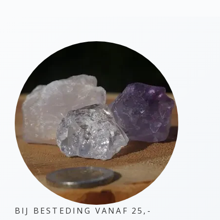
variaties.
Deze
optie
kan
gekozen
worden
op
de
productpagina
BIJ BESTEDING VANAF 25,-