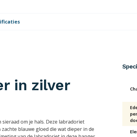
ificaties
Speci
 in zilver
Ch
Ed
pe
do
n sieraad om je hals. Deze labradoriet
n zachte blauwe gloed die wat dieper in de
El
afmeting van de labradoriet in deze hanger