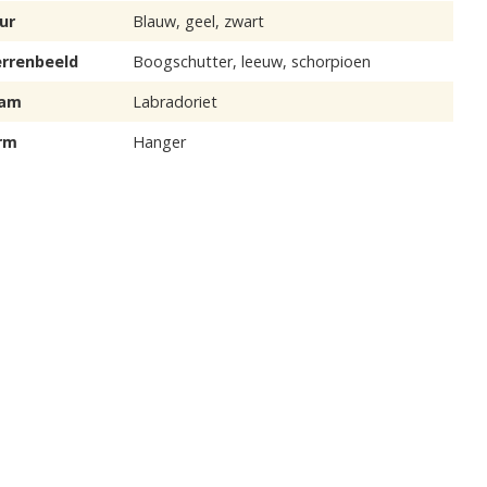
ur
Blauw, geel, zwart
errenbeeld
Boogschutter, leeuw, schorpioen
am
Labradoriet
rm
Hanger