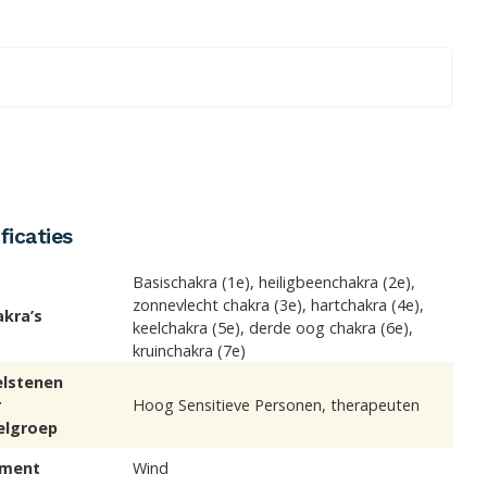
ficaties
Basischakra (1e), heiligbeenchakra (2e),
zonnevlecht chakra (3e), hartchakra (4e),
akra’s
keelchakra (5e), derde oog chakra (6e),
kruinchakra (7e)
elstenen
r
Hoog Sensitieve Personen, therapeuten
elgroep
ement
Wind