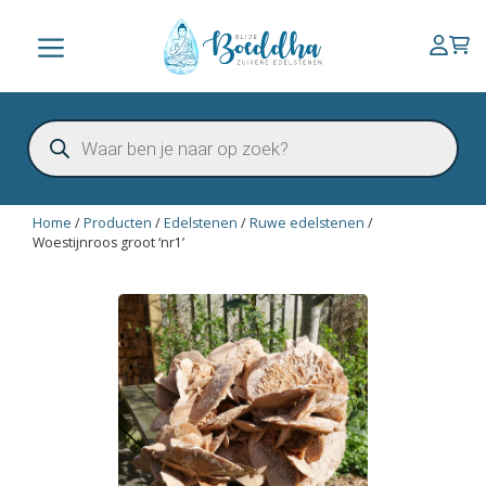
Ga
naar
Menu
de
inhoud
Producten
zoeken
Home
/
Producten
/
Edelstenen
/
Ruwe edelstenen
/
Woestijnroos groot ‘nr1’