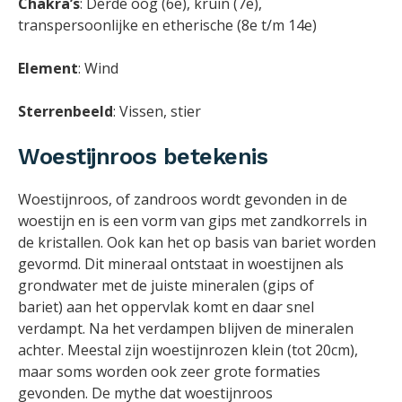
Chakra’s
: Derde oog (6e), kruin (7e),
transpersoonlijke en etherische (8e t/m 14e)
Element
: Wind
Sterrenbeeld
: Vissen, stier
Woestijnroos betekenis
Woestijnroos, of zandroos wordt gevonden in de
woestijn en is een vorm van gips met zandkorrels in
de kristallen. Ook kan het op basis van bariet worden
gevormd. Dit mineraal ontstaat in woestijnen
als
grondwater met de juiste mineralen (gips of
bariet)
aan het oppervlak komt en daar snel
verdampt. Na het
verdampen
blijven
de mineralen
achter. Meestal zijn woestijnrozen klein (tot 20cm),
maar soms worden ook zeer grote formaties
gevonden. De mythe dat woestijnroos