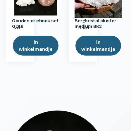
Gouden driehoek set
Bergkristal cluster
GD16
medium BK2
33,-
114,95
In
In
winkelmandje
winkelmandje