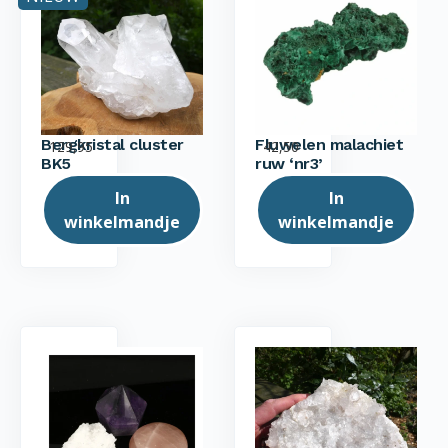
Bergkristal cluster
Fluwelen malachiet
129,95
42,50
BK5
ruw ‘nr3’
In
In
winkelmandje
winkelmandje