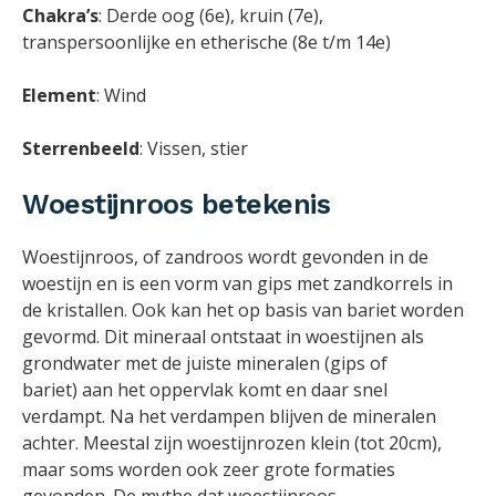
Chakra’s
: Derde oog (6e), kruin (7e),
transpersoonlijke en etherische (8e t/m 14e)
Element
: Wind
Sterrenbeeld
: Vissen, stier
Woestijnroos betekenis
Woestijnroos, of zandroos wordt gevonden in de
woestijn en is een vorm van gips met zandkorrels in
de kristallen. Ook kan het op basis van bariet worden
gevormd. Dit mineraal ontstaat in woestijnen
als
grondwater met de juiste mineralen (gips of
bariet)
aan het oppervlak komt en daar snel
verdampt. Na het
verdampen
blijven
de mineralen
achter. Meestal zijn woestijnrozen klein (tot 20cm),
maar soms worden ook zeer grote formaties
gevonden. De mythe dat woestijnroos