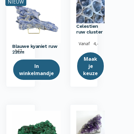
NIEUW
Celestien
ruw cluster
Vanaf
4,-
Blauwe kyaniet ruw
147,-
22cm
Maak
In
je
winkelmandje
keuze
Dit
product
heeft
meerdere
variaties.
Deze
optie