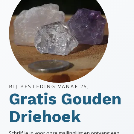
op
de
productpagina
BIJ BESTEDING VANAF 25,-
Gratis Gouden
Driehoek
Schrijf je in voor onze mailinglijst en ontvang een