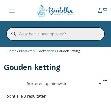
Ga
naar
Menu
de
inhoud
Producten
zoeken
Home
/
Producten
/
Edelstenen
/
Gouden ketting
Gouden ketting
Toont alle 3 resultaten