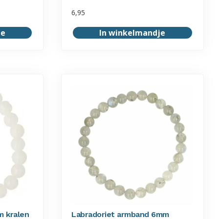
6,95
je
In winkelmandje
m kralen
Labradoriet armband 6mm