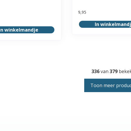
9,95
In winkelmand
In winkelmandje
336
van
379
beke
Toon meer produ