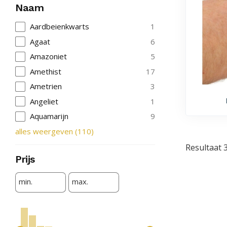
Naam
Aardbeienkwarts
1
Agaat
6
Amazoniet
5
Amethist
17
Ametrien
3
Angeliet
1
Aquamarijn
9
alles weergeven
(
110
)
Resultaat 
Prijs
min.
max.