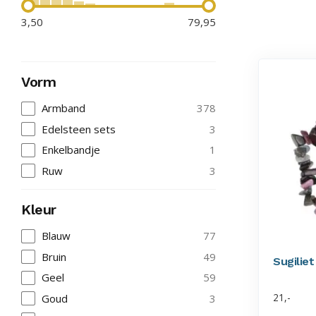
3,50
79,95
Vorm
Armband
378
Edelsteen sets
3
Enkelbandje
1
Ruw
3
Kleur
Blauw
77
Bruin
49
Sugiliet
Geel
59
21,-
Goud
3