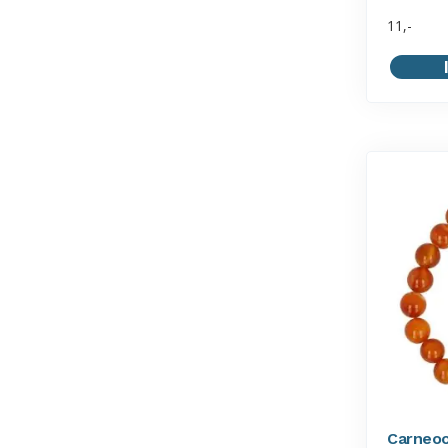
11,-
Carneoo