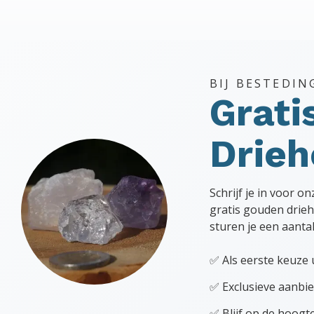
BIJ BESTEDIN
Grati
Drie
Schrijf je in voor o
gratis gouden drieh
sturen je een aanta
✅ Als eerste keuze 
✅ Exclusieve aanbie
✅ Blijf op de hoog