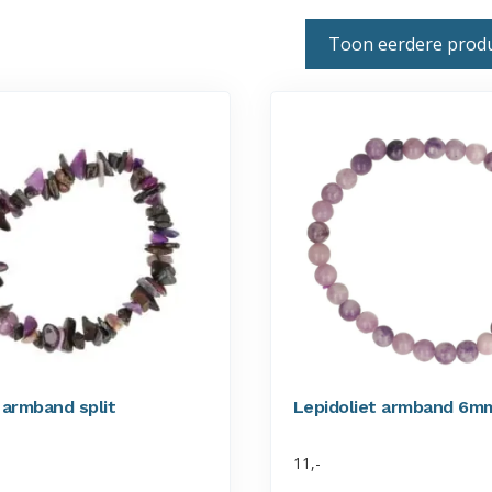
Toon eerdere prod
 armband split
Lepidoliet armband 6mm
11,-