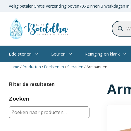
Ga
Veilig betalen
Gratis verzending boven
70,-
Binnen 3 werkdagen in 
naar
de
Product
inhoud
zoeken
Edelstenen
Geuren
Reiniging en klank
Home
/
Producten
/
Edelstenen
/
Sieraden
/
Armbanden
Ar
Filter de resultaten
Zoeken