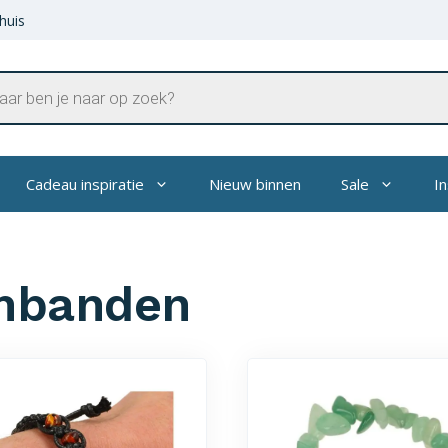
huis
en
Cadeau inspiratie
Nieuw binnen
Sale
In
mbanden