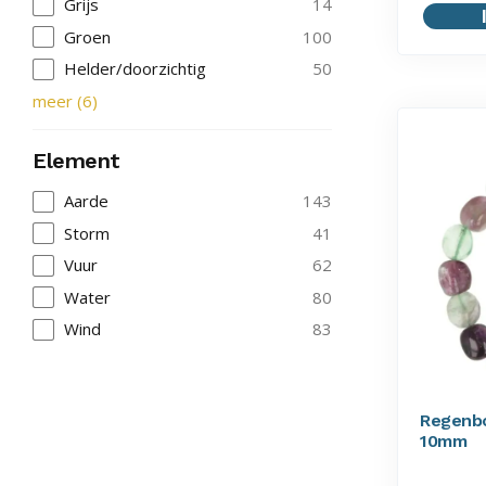
Grijs
14
Groen
100
Helder/doorzichtig
50
meer
(
6
)
Element
Aarde
143
Storm
41
Vuur
62
Water
80
Wind
83
Regenbo
10mm