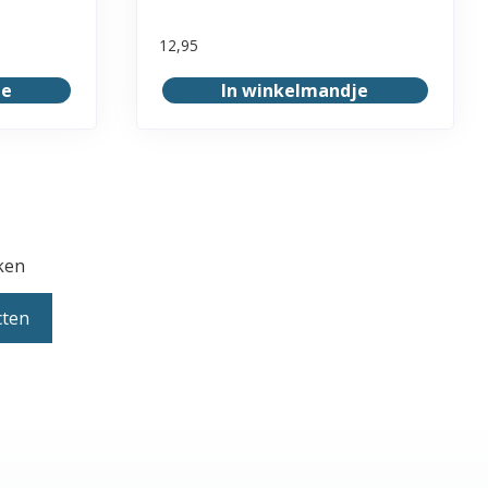
12,95
je
In winkelmandje
ken
cten