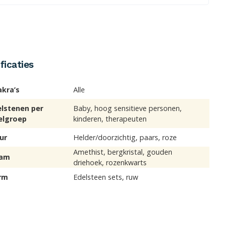
ficaties
akra’s
Alle
elstenen per
Baby, hoog sensitieve personen,
elgroep
kinderen, therapeuten
ur
Helder/doorzichtig, paars, roze
Amethist, bergkristal, gouden
am
driehoek, rozenkwarts
rm
Edelsteen sets, ruw