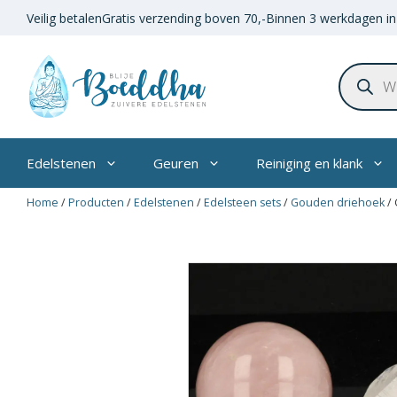
Ga
Veilig betalen
Gratis verzending boven
70,-
Binnen 3 werkdagen in
naar
de
Product
inhoud
zoeken
Edelstenen
Geuren
Reiniging en klank
Home
/
Producten
/
Edelstenen
/
Edelsteen sets
/
Gouden driehoek
/