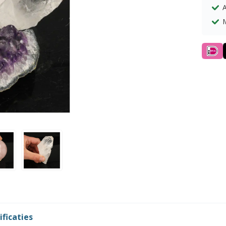
A
ificaties