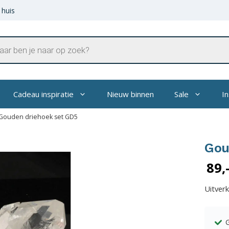
 huis
en
Cadeau inspiratie
Nieuw binnen
Sale
In
Gouden driehoek set GD5
Gou
89,
Uitver