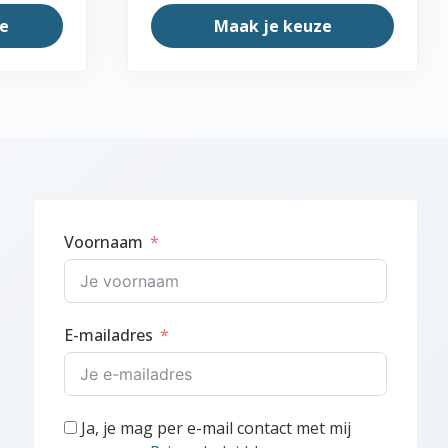
e
Maak je keuze
Dit
product
heeft
meerdere
variaties.
Deze
optie
kan
Voornaam
gekozen
worden
op
de
E-mailadres
productpagina
Ja, je mag per e-mail contact met mij