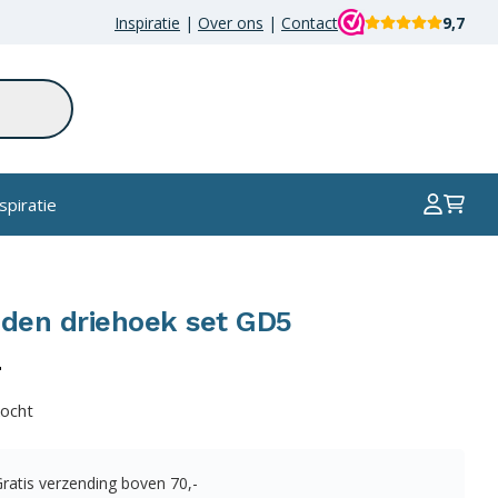
Inspiratie
|
Over ons
|
Contact
9,7
spiratie
den driehoek set GD5
-
kocht
Gratis verzending boven
70,-