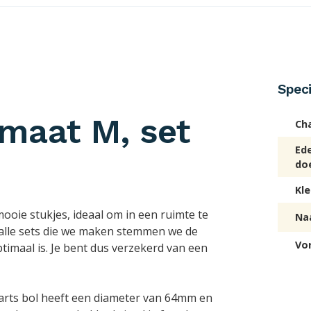
Speci
maat M, set
Ch
Ed
do
Kle
mooie stukjes, ideaal om in een ruimte te
Na
ij alle sets die we maken stemmen we de
Vo
timaal is. Je bent dus verzekerd van een
kwarts bol heeft een diameter van 64mm en