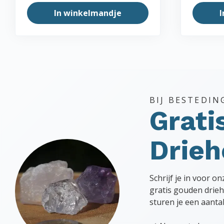
In winkelmandje
I
BIJ BESTEDIN
Grati
Drie
Schrijf je in voor o
gratis gouden drieh
sturen je een aanta