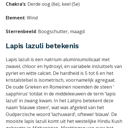
Chakra’s
: Derde oog (6e), keel (5e)
Element
: Wind
Sterrenbeeld
: Boogschutter, maagd
Lapis lazuli betekenis
Lapis lazuli is een natrium-aluminiumsilicaat met
zwavel, chloor en hydroxyl, en variabele insluitsels van
pyriet en witte calciet. De hardheid is 5 tot 6 en het
kristalstelsel is isometrisch, voornamelijk agregaat.
De oude Grieken en Romeinen noemden de steen ‘
sapphirus’ totdat in de middeleeuwen de term ‘lapis
lazuli’ in zwang kwam. In het Latijns betekent deze
naam ‘blauwe steen’, wat was afgeleid van het
Oudperzische woord ‘lazhuward’, oftewel ‘blauw’. De
mooiste lapis lazuli komt uit het westelijke Hindu Kush
gebergte in Afghanistan. Afzettingen van over het