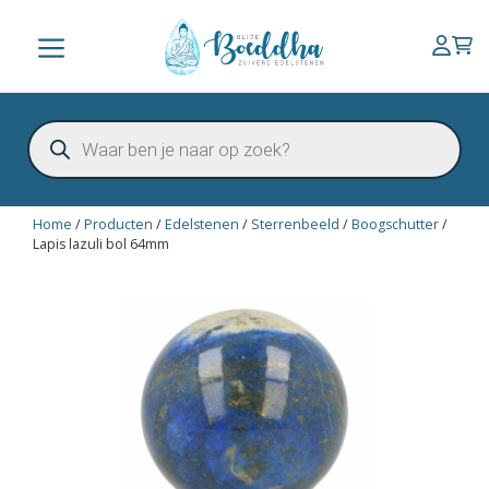
Ga
naar
Menu
de
inhoud
Producten
zoeken
Home
/
Producten
/
Edelstenen
/
Sterrenbeeld
/
Boogschutter
/
Lapis lazuli bol 64mm