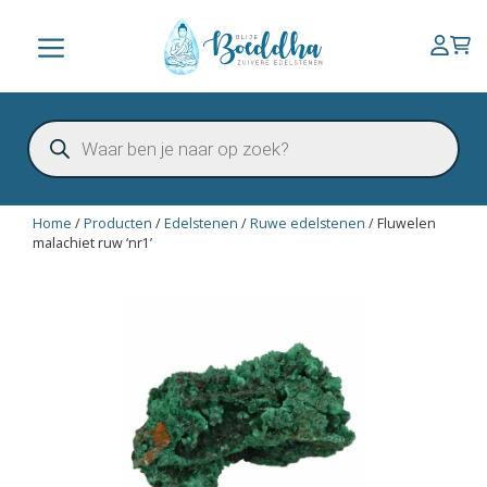
Ga
naar
Menu
de
inhoud
Producten
zoeken
Home
/
Producten
/
Edelstenen
/
Ruwe edelstenen
/
Fluwelen
malachiet ruw ‘nr1’