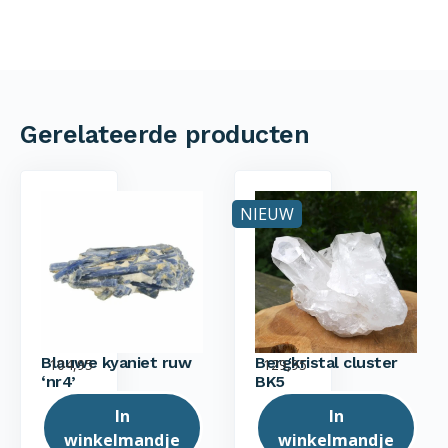
Gerelateerde producten
NIEUW
Blauwe kyaniet ruw
Bergkristal cluster
104,95
129,95
‘nr4’
BK5
In
In
winkelmandje
winkelmandje