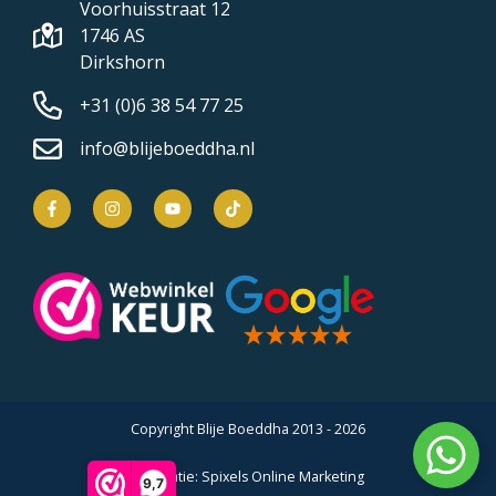
Voorhuisstraat 12
1746 AS
Dirkshorn
+31 (0)6 38 54 77 25
info@blijeboeddha.nl
Copyright Blije Boeddha 2013 - 2026
Realisatie:
Spixels Online Marketing
9,7