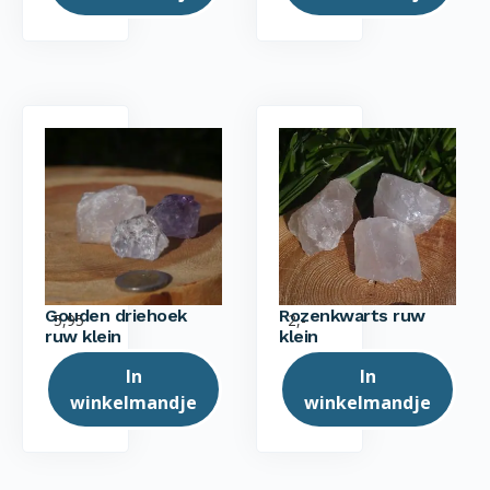
Gouden driehoek
Rozenkwarts ruw
5,95
2,-
ruw klein
klein
In
In
winkelmandje
winkelmandje