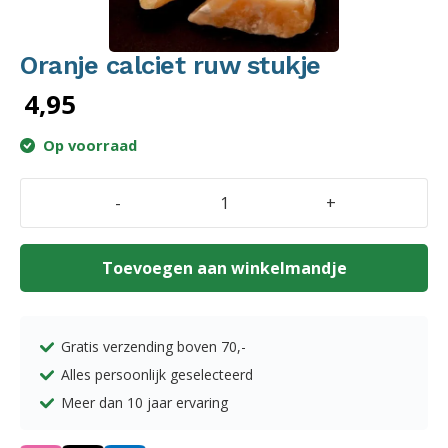
Oranje calciet ruw stukje
4,95
Op voorraad
-
+
Oranje
calciet
ruw
Toevoegen aan winkelmandje
stukje
aantal
Gratis verzending boven
70,-
Alles persoonlijk geselecteerd
Meer dan 10 jaar ervaring