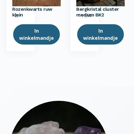
Rozenkwarts ruw
Bergkristal cluster
klein
medium BK2
2,-
114,95
In
In
winkelmandje
winkelmandje