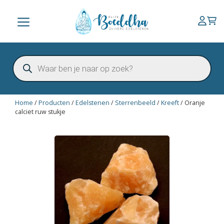
Ga
naar
Menu
de
inhoud
Producten
zoeken
Home
/
Producten
/
Edelstenen
/
Sterrenbeeld
/
Kreeft
/
Oranje
calciet ruw stukje