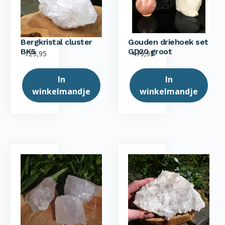
Bergkristal cluster
Gouden driehoek set
BK5
GD20 groot
129,95
479,95
In
In
winkelmandje
winkelmandje