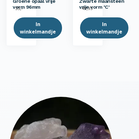
Groene opaal vrije
Zwarte maansteen
vorm 96mm
vrije vorm ‘C’
33,-
49,95
In
In
winkelmandje
winkelmandje