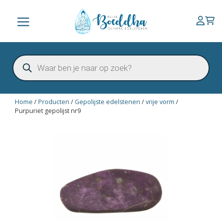
Ga
naar
Menu
de
inhoud
Producten
zoeken
Home
/
Producten
/
Gepolijste edelstenen
/
vrije vorm
/
Purpuriet gepolijst nr9