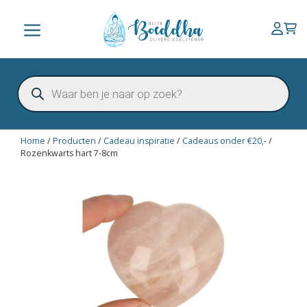
Ga
naar
Menu
de
inhoud
Producten
zoeken
Home
/
Producten
/
Cadeau inspiratie
/
Cadeaus onder €20,-
/
Rozenkwarts hart 7-8cm