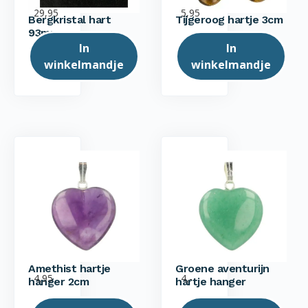
29,95
5,95
Bergkristal hart
Tijgeroog hartje 3cm
93mm
In
In
winkelmandje
winkelmandje
Amethist hartje
Groene aventurijn
4,95
4,-
hanger 2cm
hartje hanger