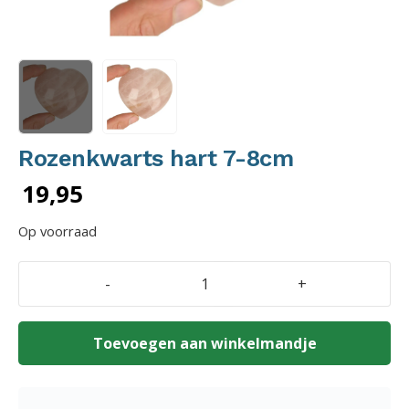
Rozenkwarts hart 7-8cm
19,95
Op voorraad
-
+
Rozenkwarts
hart
7-
Toevoegen aan winkelmandje
8cm
aantal