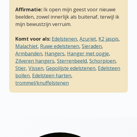
Affirmatie:
Ik open mijn geest voor nieuwe
beelden, zowel innerlijk als buitenaf, terwijl ik
mijn bewustzijn verruim.
Komt voor als:
Edelstenen
,
Azuriet
,
K2 jaspis
,
Malachiet
,
Ruwe edelstenen
,
Sieraden
,
Armbanden
,
Hangers
,
Hanger met oogje
,
Zilveren hangers
,
Sterrenbeeld
,
Schorpioen
,
Stier
,
Vissen
,
Gepolijste edelstenen
,
Edelsteen
bollen
,
Edelsteen harten
,
trommel/knuffelstenen