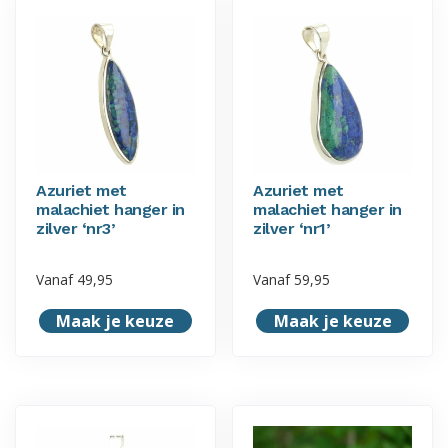
Azuriet met
Azuriet met
malachiet hanger in
malachiet hanger in
zilver ‘nr3’
zilver ‘nr1’
Vanaf
49,95
Vanaf
59,95
Maak je keuze
Maak je keuze
Dit
Dit
product
product
heeft
heeft
meerdere
meerdere
variaties.
variaties.