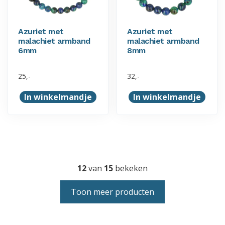
worden
worden
op
op
Azuriet met
Azuriet met
de
de
malachiet armband
malachiet armband
productpagina
productpagina
6mm
8mm
25,-
32,-
In winkelmandje
In winkelmandje
12
van
15
bekeken
Toon meer producten