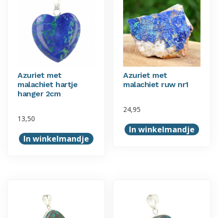
Deze
Deze
optie
optie
kan
kan
gekozen
gekozen
worden
worden
op
op
Azuriet met
Azuriet met
de
de
malachiet hartje
malachiet ruw nr1
productpagina
productpagina
hanger 2cm
24,95
13,50
In winkelmandje
In winkelmandje