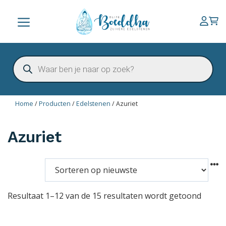
Ga
naar
Menu
de
inhoud
Producten
zoeken
Home
/
Producten
/
Edelstenen
/
Azuriet
Azuriet
Resultaat 1–12 van de 15 resultaten wordt getoond