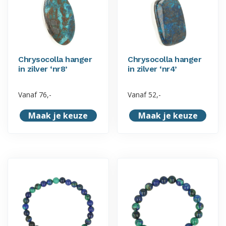
Chrysocolla hanger
Chrysocolla hanger
in zilver ‘nr8’
in zilver ‘nr4’
Vanaf
76,-
Vanaf
52,-
Maak je keuze
Maak je keuze
Dit
Dit
product
product
heeft
heeft
meerdere
meerdere
variaties.
variaties.
Deze
Deze
optie
optie
kan
kan
gekozen
gekozen