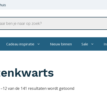
huis
en
Cadeau inspiratie
Nieuw binnen
Sale
In
zenkwarts
1–12 van de 141 resultaten wordt getoond