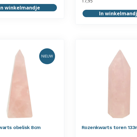
17,95
In winkelmandje
In winkelmand
NIEUW
arts obelisk 8cm
Rozenkwarts toren 13