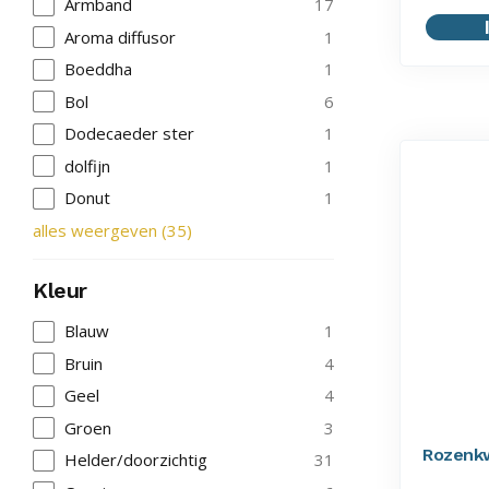
Armband
17
Aroma diffusor
1
Boeddha
1
Bol
6
Dodecaeder ster
1
dolfijn
1
Donut
1
alles weergeven
(
35
)
Kleur
Blauw
1
Bruin
4
Geel
4
Groen
3
Rozenkw
Helder/doorzichtig
31