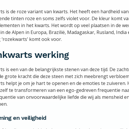
s is de roze variant van kwarts. Het heeft een hardheid va
lende tinten roze en soms zelfs violet voor. De kleur komt v
menten in het kwarts. Het wordt op veel plaatsen in de we
in de Alpen in Europa, Brazilië, Madagaskar, Rusland, India 
g ‘rozekwarts’ komt ook voor.
nkwarts werking
s is een van de belangrijkste stenen van deze tijd. De zacht
e grote kracht die deze steen met zich meebrengt verbloe
s helpt je om je hart te openen en de emoties te zuiveren. 
jezelf te transformeren van een ego-gedreven frequentie na
quentie van onvoorwaardelijke liefde die wij als mensheid e
ben.
ing en veiligheid