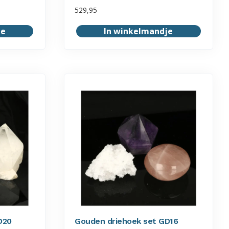
529,95
je
In winkelmandje
D20
Gouden driehoek set GD16