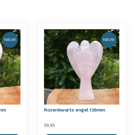
NIEUW
NIEUW
5mm
Rozenkwarts engel 126mm
59,95