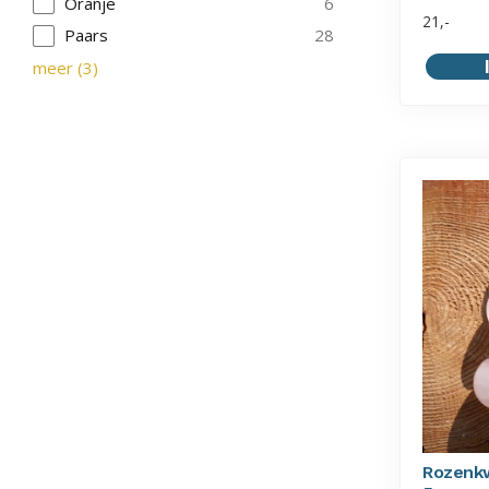
Oranje
6
21,-
Paars
28
meer
(
3
)
Rozenk