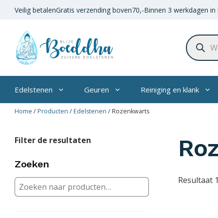
Ga
Veilig betalen
Gratis verzending boven
70,-
Binnen 3 werkdagen in 
naar
de
Product
inhoud
zoeken
Edelstenen
Geuren
Reiniging en klank
Home
/
Producten
/
Edelstenen
/
Rozenkwarts
Ro
Filter de resultaten
Zoeken
Resultaat 