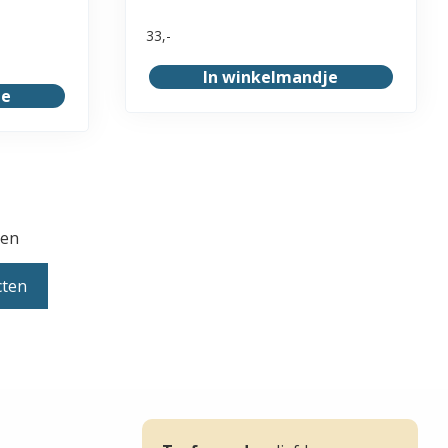
33,-
In winkelmandje
je
en
cten