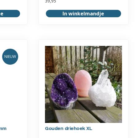
39,95
je
In winkelmandje
NIEUW
3mm
Gouden driehoek XL