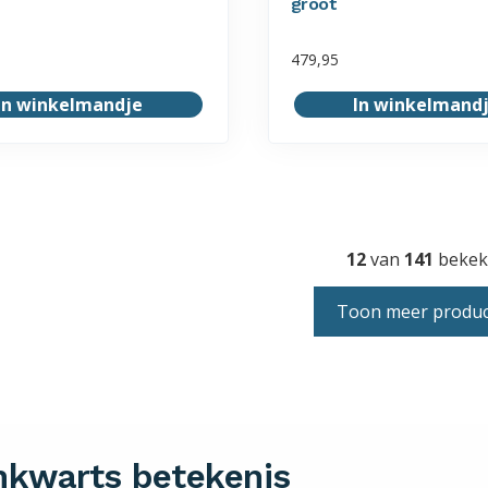
groot
479,95
In winkelmandje
In winkelmand
12
van
141
bekek
Toon meer produ
nkwarts betekenis