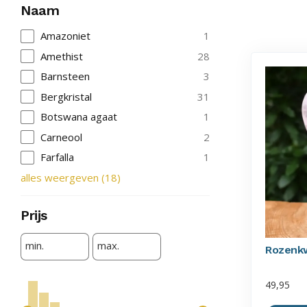
Naam
Amazoniet
1
Amethist
28
Barnsteen
3
Bergkristal
31
Botswana agaat
1
Carneool
2
Farfalla
1
alles weergeven
(
18
)
Prijs
min.
max.
Rozenk
49,95