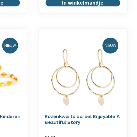
je
In winkelmandje
NIEUW
NIEUW
 kinderen
Rozenkwarts oorbel Enjoyable A
Beautiful Story