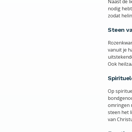
Naast de li
nodig hebt
zodat helin
Steen va
Rozenkwart
vanuit je h
uitstekend
Ook heilza
Spiritue
Op spiritu
bondgenoot
omringen m
steen het 
van Christ