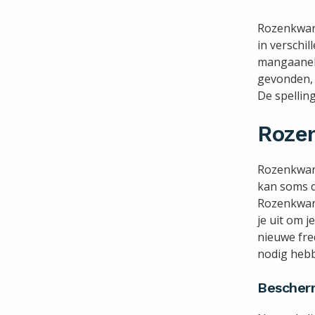
Rozenkwart
in verschil
mangaanele
gevonden, 
De spellin
Roze
Rozenkwart
kan soms d
Rozenkwart
je uit om 
nieuwe fre
nodig heb
Bescherm