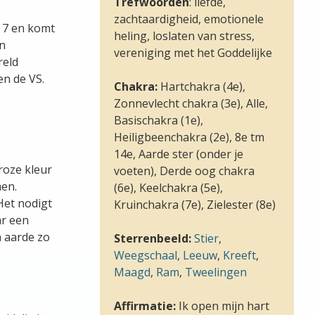
Trefwoorden
: liefde,
zachtaardigheid, emotionele
n 7 en komt
heling, loslaten van stress,
an
vereniging met het Goddelijke
reld
en de VS.
Chakra:
Hartchakra (4e),
Zonnevlecht chakra (3e), Alle,
Basischakra (1e),
Heiligbeenchakra (2e), 8e tm
14e, Aarde ster (onder je
roze kleur
voeten), Derde oog chakra
men.
(6e), Keelchakra (5e),
Het nodigt
Kruinchakra (7e), Zielester (8e)
ar een
n aarde zo
Sterrenbeeld:
Stier
,
Weegschaal
,
Leeuw
,
Kreeft
,
Maagd
,
Ram
,
Tweelingen
Affirmatie:
Ik open mijn hart