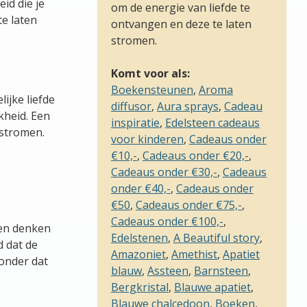
id die je
om de energie van liefde te
te laten
ontvangen en deze te laten
stromen.
Komt voor als:
Boekensteunen
,
Aroma
ijke liefde
diffusor
,
Aura sprays
,
Cadeau
kheid. Een
inspiratie
,
Edelsteen cadeaus
 stromen.
voor kinderen
,
Cadeaus onder
€10,-
,
Cadeaus onder €20,-
,
Cadeaus onder €30,-
,
Cadeaus
onder €40,-
,
Cadeaus onder
€50
,
Cadeaus onder €75,-
,
Cadeaus onder €100,-
,
 en denken
Edelstenen
,
A Beautiful story
,
d dat de
Amazoniet
,
Amethist
,
Apatiet
onder dat
blauw
,
Assteen
,
Barnsteen
,
Bergkristal
,
Blauwe apatiet
,
Blauwe chalcedoon
,
Boeken
,