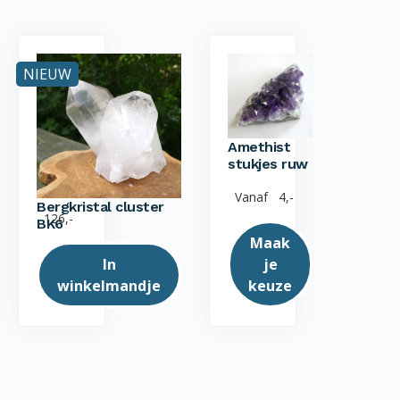
NIEUW
Amethist
stukjes ruw
Vanaf
4,-
Bergkristal cluster
126,-
BK6
Maak
In
je
winkelmandje
keuze
Dit
product
heeft
meerdere