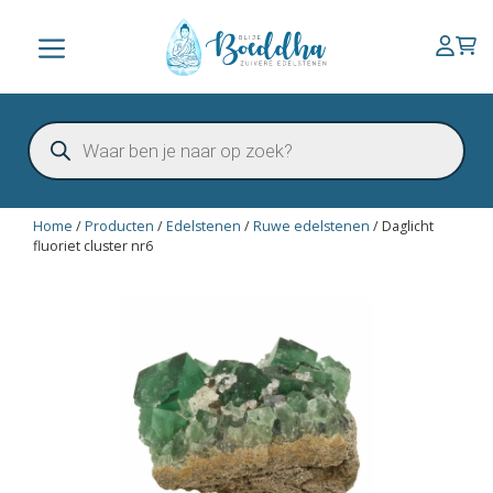
Ga
naar
Menu
de
inhoud
Producten
zoeken
Home
/
Producten
/
Edelstenen
/
Ruwe edelstenen
/
Daglicht
fluoriet cluster nr6