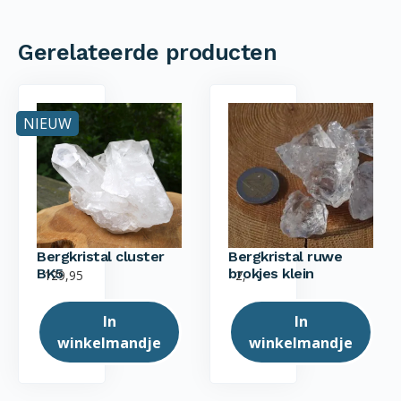
Gerelateerde producten
NIEUW
Bergkristal cluster
Bergkristal ruwe
BK5
brokjes klein
129,95
2,-
In
In
winkelmandje
winkelmandje