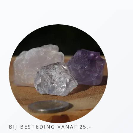
variaties.
Deze
optie
kan
gekozen
worden
op
de
productpagina
BIJ BESTEDING VANAF 25,-