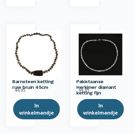
Barnsteen ketting
Pakistaanse
ruw bruin 45cm
Herkimer diamant
44,95
99,95
ketting fijn
In
In
winkelmandje
winkelmandje