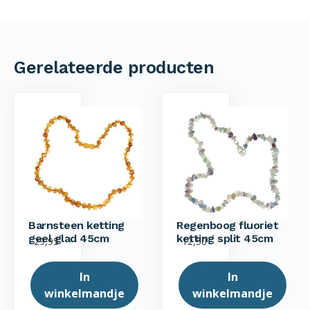
Gerelateerde producten
Barnsteen ketting
Regenboog fluoriet
geel glad 45cm
ketting split 45cm
29,95
12,50
In
In
winkelmandje
winkelmandje