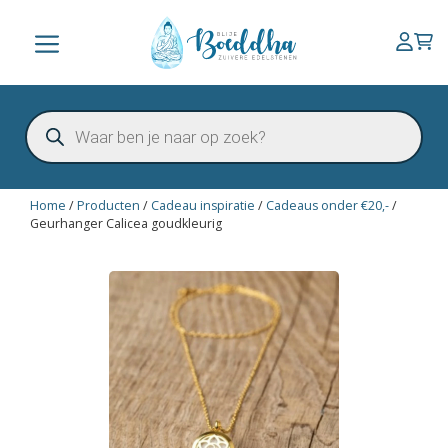
Ga
naar
Menu
de
inhoud
Producten
zoeken
Home
/
Producten
/
Cadeau inspiratie
/
Cadeaus onder €20,-
/
Geurhanger Calicea goudkleurig