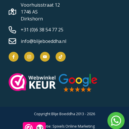
Voorhuisstraat 12
1746 AS
Dirkshorn
+31 (0)6 38 54 77 25
info@blijeboeddha.nl
Copyright Blije Boeddha 2013 - 2026
Realisatie:
Spixels Online Marketing
9,7