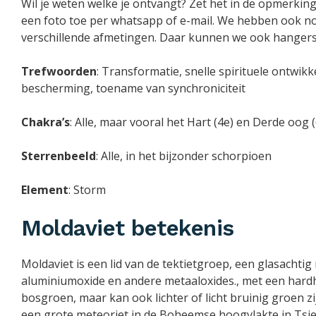
Wil je weten welke je ontvangt? Zet het in de opmerkinge
een foto toe per whatsapp of e-mail. We hebben ook nog
verschillende afmetingen. Daar kunnen we ook hanger
Trefwoorden
: Transformatie, snelle spirituele ontwikke
bescherming, toename van synchroniciteit
Chakra’s
: Alle, maar vooral het Hart (4e) en Derde oog 
Sterrenbeeld
: Alle, in het bijzonder schorpioen
Element
: Storm
Moldaviet betekenis
Moldaviet is een lid van de tektietgroep, een glasachtig
aluminiumoxide en andere metaaloxides., met een hardhei
bosgroen, maar kan ook lichter of licht bruinig groen zij
een grote meteoriet in de Boheemse hoogvlakte in Tsjec