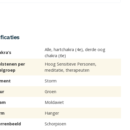
ficaties
Alle, hartchakra (4e), derde oog
akra’s
chakra (6e)
elstenen per
Hoog Sensitieve Personen,
elgroep
meditatie, therapeuten
ement
Storm
ur
Groen
am
Moldaviet
rm
Hanger
errenbeeld
Schorpioen