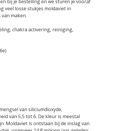
n bij je bestelling en we sturen je vooraf
 veel losse stukjes moldaviet in
s van maken.
ling, chakra activering, reiniging,
(6e)
 mengsel van siliciumdioxyde,
d van 5,5 tot 6. De kleur is meestal
n. Moldaviet is ontstaan bij de inslag van
hië, ongeveer 14,8 miljoen jaar geleden.