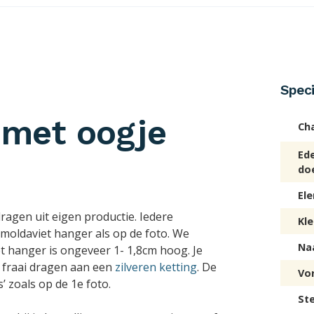
Speci
 met oogje
Ch
Ed
do
El
agen uit eigen productie. Iedere
Kle
 moldaviet hanger als op de foto. We
Na
iet hanger is ongeveer 1- 1,8cm hoog. Je
 fraai dragen aan een
zilveren ketting
. De
Vo
 zoals op de 1e foto.
St