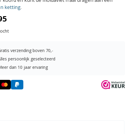
 koord en kunt de moldaviet fraai dragen aan een
en ketting
.
95
kocht
Gratis verzending boven
70,-
lles persoonlijk geselecteerd
Meer dan 10 jaar ervaring