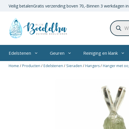
Ga
Veilig betalen
Gratis verzending boven
70,-
Binnen 3 werkdagen in
naar
de
Product
inhoud
zoeken
Edelstenen
Geuren
Reiniging en klank
Home
/
Producten
/
Edelstenen
/
Sieraden
/
Hangers
/
Hanger met oo