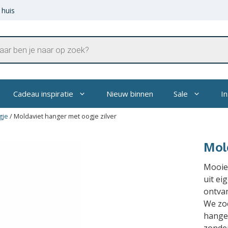
 huis
en
Cadeau inspiratie
Nieuw binnen
Sale
In
gje
/
Moldaviet hanger met oogje zilver
Mol
Mooie
uit ei
ontvan
We zoe
hange