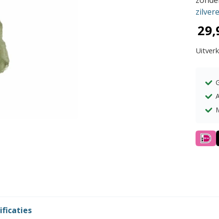
zonder
zilver
29,
Uitver
A
ificaties